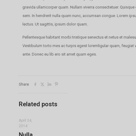
gravida ullamcorper quam. Nullam viverra consectetuer. Quisque cu
sem. In hendrerit nulla quam nunc, accumsan congue. Lorem ipsum 
lectus. Ut sagittis, ipsum dolor quam.
Pellentesque habitant morbi tristique senectus et netus et males
Vestibulum torto mes ac turpis egest loremligular quam, feugiat vi
ante. Donec eu lib ero sit amet quam eges.
Share
Related posts
April 24,
2014
Nulla