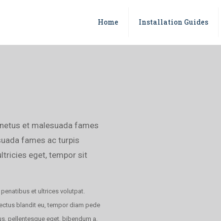
Home
Installation Guides
t netus et malesuada fames
 suada fames ac turpis
ltricies eget, tempor sit
penatibus et ultrices volutpat.
 lectus blandit eu, tempor diam pede
ctus, pellentesque eget, bibendum a,