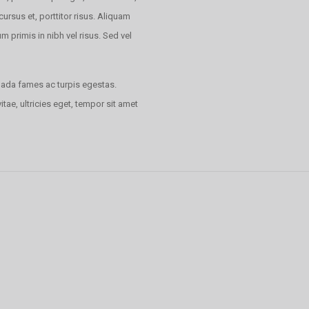
rsus et, porttitor risus. Aliquam
primis in nibh vel risus. Sed vel
uada fames ac turpis egestas.
tae, ultricies eget, tempor sit amet